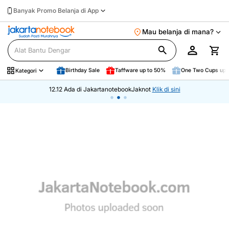
Banyak Promo Belanja di App
Mau belanja di mana?
Birthday Sale
Taffware up to 50%
One Two Cups up 
Kategori
12.12 Ada di JakartanotebookJaknot
Klik di sini
•
•
•