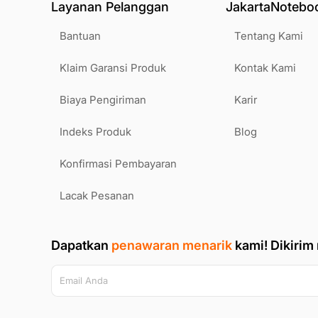
Layanan Pelanggan
JakartaNotebo
SuperBatt Technology adalah teknologi keluaran ASUS yan
lama hingga 2.5x. Bahkan dengan ratusan kali siklus isi ulan
kapasitas semula.
Bantuan
Tentang Kami
Klaim Garansi Produk
Kontak Kami
Package Content
1 x Asus X455LA-WX669D Intel i3-5005U 4GB 500GB 14
Biaya Pengiriman
1 x Charger
Karir
1 x Laptop Bag
Indeks Produk
Blog
Konfirmasi Pembayaran
Lacak Pesanan
Dapatkan
penawaran menarik
kami!
Dikirim
Email Anda