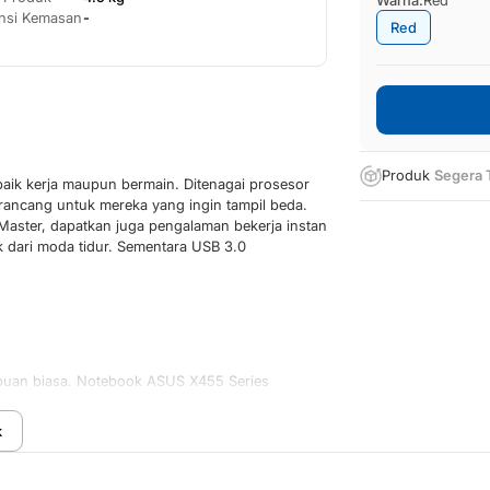
nsi Kemasan
-
Red
Produk
Segera 
aik kerja maupun bermain. Ditenagai prosesor
irancang untuk mereka yang ingin tampil beda.
Master, dapatkan juga pengalaman bekerja instan
k dari moda tidur. Sementara USB 3.0
puan biasa. Notebook ASUS X455 Series
an kualitas terbaik serta kesan yang mewah.
epat untuk semua kebutuhan komputasi Anda.
k
S X455 Series membebaskan Anda untuk