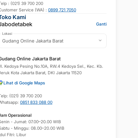
Telp : (021) 39 700 200
Customer Service (WA) :
0899 721 7050
Toko Kami
Jabodetabek
Ganti
Lokasi
Gudang Online Jakarta Barat
Gudang Online Jakarta Barat
Jl. Kedoya Pesing No.10A, RW.4 Kedoya Sel., Kec. Kb.
Jeruk Kota Jakarta Barat, DKI Jakarta 11520
Lihat di Google Maps
Telp: (021) 39 700 200
Whatsapp:
0851 833 088 00
Jam Operasional
Senin - Jumat: 07.00–20.00 WIB
Sabtu - Minggu: 08.00–20.00 WIB
Idul Fitri: Libur