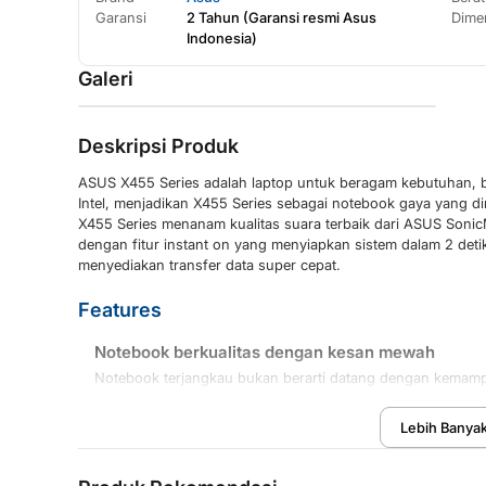
Garansi
2 Tahun
(
Garansi resmi Asus
Dime
Indonesia
)
Galeri
Deskripsi Produk
ASUS X455 Series adalah laptop untuk beragam kebutuhan, b
Intel, menjadikan X455 Series sebagai notebook gaya yang d
X455 Series menanam kualitas suara terbaik dari ASUS Sonic
dengan fitur instant on yang menyiapkan sistem dalam 2 deti
menyediakan transfer data super cepat.
Features
Notebook berkualitas dengan kesan mewah
Notebook terjangkau bukan berarti datang dengan kemam
menghadirkan semua kebutuhan komputasi dengan desain d
Ia mencakup semua hal sehingga menjadikannya pilihan t
Lebih Banya
Lengkap Tersedia
Dengan beragam model dan pilihan warna, notebook ASU