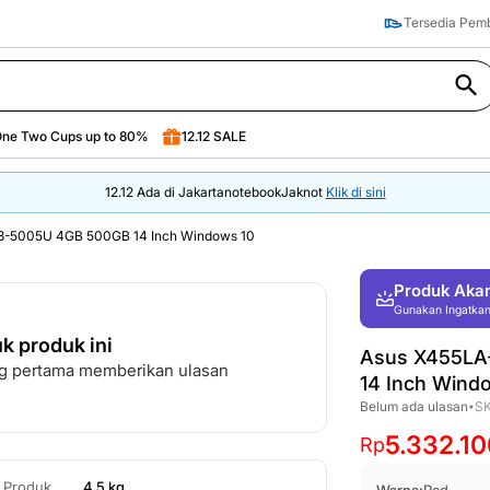
Tersedia Pe
Tersedia Pe
Lainnya
ne Two Cups up to 80%
12.12 SALE
ne Two Cups up to 80%
12.12 SALE
12.12 Ada di JakartanotebookJaknot
Klik di sini
i3-5005U 4GB 500GB 14 Inch Windows 10
Produk Aka
Gunakan Ingatkan 
k produk ini
Asus X455LA
ang pertama memberikan ulasan
14 Inch Wind
Belum ada ulasan
S
•
5.332.10
Rp
t Produk
4.5 kg
Warna:
Red