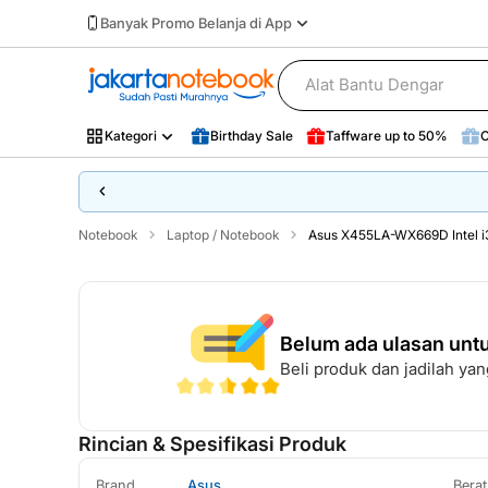
Banyak Promo Belanja di App
Kategori
Birthday Sale
Taffware up to 50%
O
Birthday Sale
Taffware up to 50%
O
Lainnya
Notebook
Laptop / Notebook
Asus X455LA-WX669D Intel 
Belum ada ulasan untu
Beli produk dan jadilah y
Rincian & Spesifikasi Produk
Brand
Asus
Bera