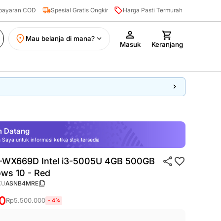
mbayaran COD
Spesial Gratis Ongkir
Harga Pasti Termurah
mbayaran COD
Spesial Gratis Ongkir
Harga Pasti Termurah
Mau belanja di mana?
Masuk
Keranjang
n Datang
Saya untuk informasi ketika stok tersedia
-WX669D Intel i3-5005U 4GB 500GB
ows 10
-
Red
KU
ASNB4MRE
0
Rp
5.500.000
-
4
%