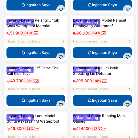
Ingatkan Saya
Ingatkan Saya
Layang-Layang Pelangi Untuk
Layang-Layang Model Parasut
Akan Datang
Akan Datang
Anak Waterproof Material
Paralayang Waterproof
51.900
96.200
-
35
%
-
24
%
Rp
Rp
Habis di semua lokasi
Habis di semua lokasi
Ingatkan Saya
Ingatkan Saya
Mainan Bounce Off Game The
Permainan Uji Kejut Listrik
Akan Datang
Akan Datang
Ball Kids Toys
Shocking Lie Detector
49.700
196.800
-
28
%
-
15
%
Rp
Rp
Habis di semua lokasi
Habis di semua lokasi
Ingatkan Saya
Ingatkan Saya
Layang-Layang Lucu Model
Wet Head Game Running Man
Akan Datang
Akan Datang
Gurita Raksasa 4M Waterproof
Games
46.800
124.100
-
38
%
-
27
%
Rp
Rp
Habis di semua lokasi
Habis di semua lokasi