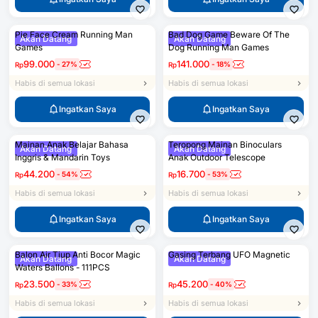
Pie Face Cream Running Man
Bad Dog Game Beware Of The
Akan Datang
Akan Datang
Games
Dog Running Man Games
99.000
141.000
-
27
%
-
18
%
Rp
Rp
Habis di semua lokasi
Habis di semua lokasi
Ingatkan Saya
Ingatkan Saya
Mainan Anak Belajar Bahasa
Teropong Mainan Binoculars
Akan Datang
Akan Datang
Inggris & Mandarin Toys
Anak Outdoor Telescope
44.200
16.700
-
54
%
-
53
%
Rp
Rp
Habis di semua lokasi
Habis di semua lokasi
Ingatkan Saya
Ingatkan Saya
Balon Air Tiup Anti Bocor Magic
Gasing Terbang UFO Magnetic
Akan Datang
Akan Datang
Waters Ballons - 111PCS
23.500
45.200
-
33
%
-
40
%
Rp
Rp
Habis di semua lokasi
Habis di semua lokasi