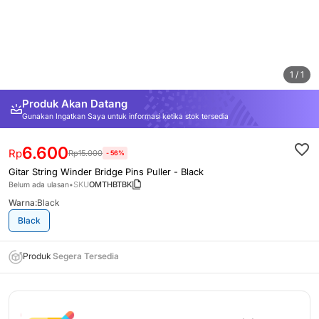
1 / 1
Produk Akan Datang
Gunakan Ingatkan Saya untuk informasi ketika stok tersedia
6.600
Rp
Rp
15.000
-
56
%
Gitar String Winder Bridge Pins Puller
-
Black
SKU
OMTHBTBK
Belum ada ulasan
•
Warna:
Black
Black
Produk
Segera Tersedia