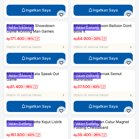
Ingatkan Saya
Ingatkan Saya
Pie Face Cream Showdown
Mainan Boom Boom Balloon Dont
Akan Datang
Akan Datang
Game Running Man Games
Blow It
171.400
84.900
-
14
%
-
23
%
Rp
Rp
Habis di semua lokasi
Habis di semua lokasi
Ingatkan Saya
Ingatkan Saya
Mainan Tebak Kata Speak Out
Aquarium Gel Ternak Semut
Akan Datang
Akan Datang
Game
Illuminated
81.400
37.500
-
18
%
-
63
%
Rp
Rp
Habis di semua lokasi
Habis di semua lokasi
Ingatkan Saya
Ingatkan Saya
Permainan Roulette Kejut Listrik
Permainan Papan Catur Magnet
Akan Datang
Akan Datang
Folding Chessboard
161.800
39.400
-
42
%
-
35
%
Rp
Rp