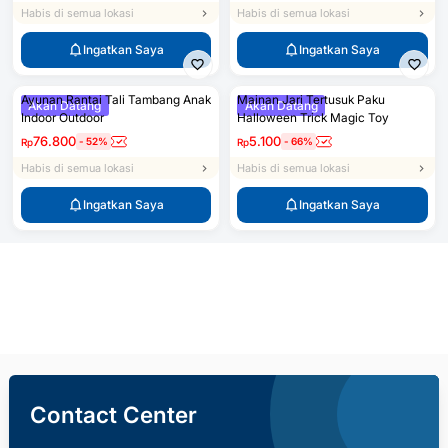
Habis di semua lokasi
Habis di semua lokasi
Ingatkan Saya
Ingatkan Saya
Ayunan Rantai Tali Tambang Anak
Mainan Jari Tertusuk Paku
Akan Datang
Akan Datang
Indoor Outdoor
Halloween Trick Magic Toy
76.800
5.100
-
52
%
-
66
%
Rp
Rp
Habis di semua lokasi
Habis di semua lokasi
Ingatkan Saya
Ingatkan Saya
Ingatkan Saya
Contact Center