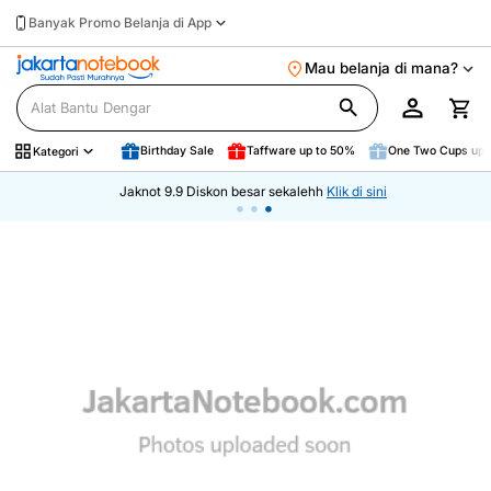
Banyak Promo Belanja di App
Mau belanja di mana?
Birthday Sale
Taffware up to 50%
One Two Cups up 
Kategori
Jaknot 9.9 Diskon besar sekalehh
Klik di sini
•
•
•