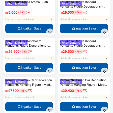
Pengharum Mobil Aroma Buah
Zhuaimao Car Dashboard
Akan Datang
Akan Datang
Pendants Figure Decorations -
Model 1
5.600
29.500
-
38
%
-
79
%
Rp
Rp
Habis di semua lokasi
Habis di semua lokasi
Ingatkan Saya
Ingatkan Saya
Zhuaimao Car Dashboard
Zhuaimao Car Dashboard
Akan Datang
Akan Datang
Pendants Figure Decorations -
Pendants Figure Decorations -
Model 2
Model 3
29.500
29.500
-
79
%
-
79
%
Rp
Rp
Habis di semua lokasi
Habis di semua lokasi
Ingatkan Saya
Ingatkan Saya
Remax Zhuaimao Car Decoration
Remax Zhuaimao Car Decoration
Akan Datang
Akan Datang
Pendants Hanging Figure - Model
Pendants Hanging Figure - Model
1
3
97.600
39.400
-
45
%
-
78
%
Rp
Rp
Habis di semua lokasi
Habis di semua lokasi
Ingatkan Saya
Ingatkan Saya