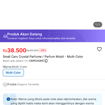
1 / 1
Produk Akan Datang
Gunakan Ingatkan Saya untuk informasi ketika stok tersedia
38.500
Rp
Rp
49.000
-
22
%
Small Cars Crystal Parfume / Parfum Mobil
-
Multi-Color
SKU
OMRS4QMC
Belum ada ulasan
•
Warna:
Multi-Color
Multi-Color
Produk
Segera Tersedia
Note: Warna yang ditulis pada note akan diprioritaskan, jika warna
yang dipilih habis maka kami akan menggantinya dengan warna