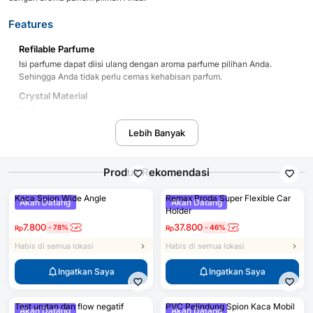
Features
Refilable Parfume
Isi parfume dapat diisi ulang dengan aroma parfume pilihan Anda.
Sehingga Anda tidak perlu cemas kehabisan parfum.
Crystal Material
Parfum ini terbuat dari bahan kaca kristal yang sangat tebal dan
bening sehingga terlihat indah dan mewah untuk dijadikan pajangan.
Lebih Banyak
Car Design
Hadir dengan bentuk mobil yang cocok untuk sekaligus menjadi hiasan
mobil Anda.
Produk Rekomendasi
Kaca Spion Wide Angle
Remax Proda Super Flexible Car
Package Contents
Akan Datang
Akan Datang
Holder
Barang-barang yang Anda dapat dalam kotak produk:
7.800
37.800
-
78
%
-
46
%
Rp
Rp
1 x Car Crystal
Habis di semua lokasi
Habis di semua lokasi
1 x Parfume
1 x Advesive Sticker
Ingatkan Saya
Ingatkan Saya
Test urutan dan flow negatif
PVC Pelindung Spion Kaca Mobil
Akan Datang
Akan Datang