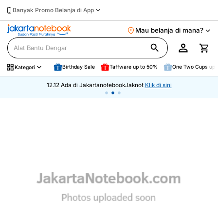
Banyak Promo Belanja di App
Mau belanja di mana?
Birthday Sale
Taffware up to 50%
One Two Cups up 
Kategori
12.12 Ada di JakartanotebookJaknot
Klik di sini
•
•
•