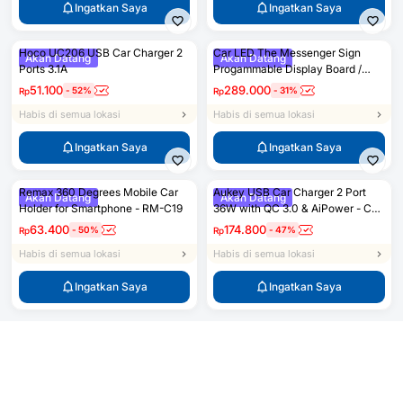
Ingatkan Saya
Ingatkan Saya
Hoco UC206 USB Car Charger 2
Car LED The Messenger Sign
Akan Datang
Akan Datang
Ports 3.1A
Progammable Display Board /
Papan Pesan Mobil
51.100
289.000
-
52
%
-
31
%
Rp
Rp
Habis di semua lokasi
Habis di semua lokasi
Ingatkan Saya
Ingatkan Saya
Remax 360 Degrees Mobile Car
Aukey USB Car Charger 2 Port
Akan Datang
Akan Datang
Holder for Smartphone - RM-C19
36W with QC 3.0 & AiPower - CC-
T8
63.400
174.800
-
50
%
-
47
%
Rp
Rp
Habis di semua lokasi
Habis di semua lokasi
Ingatkan Saya
Ingatkan Saya
Ingatkan Saya