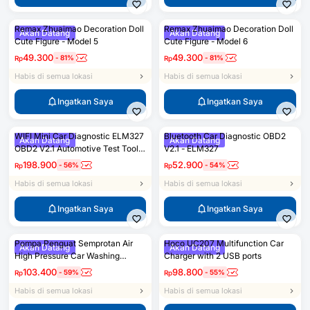
Remax Zhuaimao Decoration Doll
Remax Zhuaimao Decoration Doll
Akan Datang
Akan Datang
Cute Figure - Model 5
Cute Figure - Model 6
49.300
49.300
-
81
%
-
81
%
Rp
Rp
Habis di semua lokasi
Habis di semua lokasi
Ingatkan Saya
Ingatkan Saya
WIFI Mini Car Diagnostic ELM327
Bluetooth Car Diagnostic OBD2
Akan Datang
Akan Datang
OBD2 V2.1 Automotive Test Tool
V2.1 - ELM327
Adapter
198.900
52.900
-
56
%
-
54
%
Rp
Rp
Habis di semua lokasi
Habis di semua lokasi
Ingatkan Saya
Ingatkan Saya
Pompa Penguat Semprotan Air
Hoco UC207 Multifunction Car
Akan Datang
Akan Datang
High Pressure Car Washing
Charger with 2 USB ports
Booster Machine
103.400
98.800
-
59
%
-
55
%
Rp
Rp
Habis di semua lokasi
Habis di semua lokasi