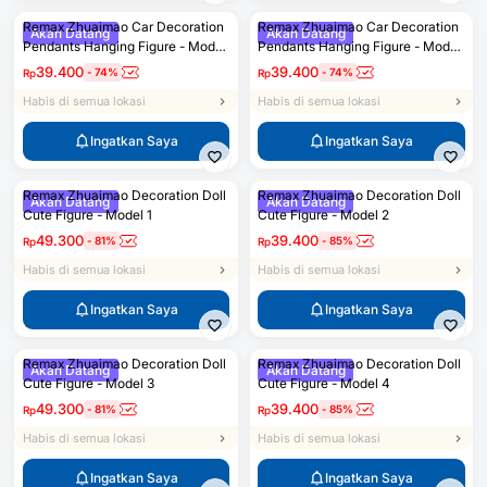
Remax Zhuaimao Car Decoration
Remax Zhuaimao Car Decoration
Akan Datang
Akan Datang
Pendants Hanging Figure - Model
Pendants Hanging Figure - Model
2
4
39.400
39.400
-
74
%
-
74
%
Rp
Rp
Habis di semua lokasi
Habis di semua lokasi
Ingatkan Saya
Ingatkan Saya
Remax Zhuaimao Decoration Doll
Remax Zhuaimao Decoration Doll
Akan Datang
Akan Datang
Cute Figure - Model 1
Cute Figure - Model 2
49.300
39.400
-
81
%
-
85
%
Rp
Rp
Habis di semua lokasi
Habis di semua lokasi
Ingatkan Saya
Ingatkan Saya
Remax Zhuaimao Decoration Doll
Remax Zhuaimao Decoration Doll
Akan Datang
Akan Datang
Cute Figure - Model 3
Cute Figure - Model 4
49.300
39.400
-
81
%
-
85
%
Rp
Rp
Habis di semua lokasi
Habis di semua lokasi
Ingatkan Saya
Ingatkan Saya