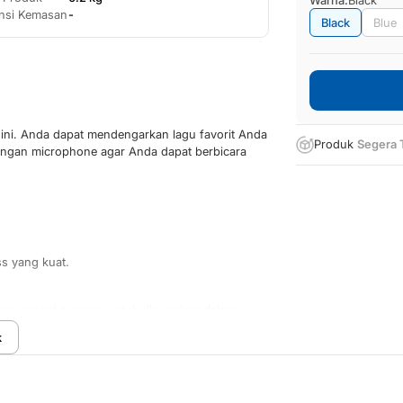
nsi Kemasan
-
Black
Blue
ini. Anda dapat mendengarkan lagu favorit Anda
Produk
Segera 
 dengan microphone agar Anda dapat berbicara
ss yang kuat.
ingga sangat nyaman untuk digunakan dalam
rti lari pagi / jogging.
k
suara Anda sangat jelas dan tidak ada suara