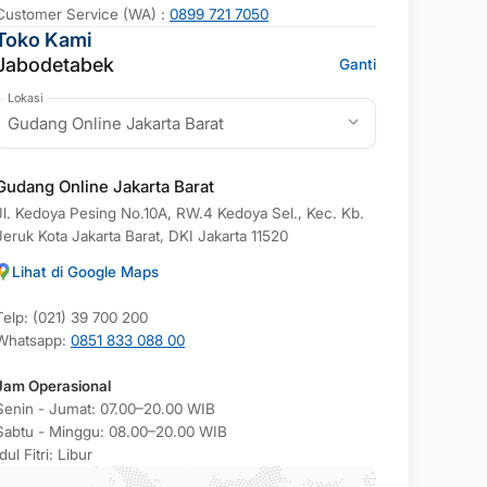
Customer Service (WA) :
0899 721 7050
Toko Kami
Jabodetabek
Ganti
Lokasi
Gudang Online Jakarta Barat
Gudang Online Jakarta Barat
Jl. Kedoya Pesing No.10A, RW.4 Kedoya Sel., Kec. Kb.
Jeruk Kota Jakarta Barat, DKI Jakarta 11520
Lihat di Google Maps
Telp: (021) 39 700 200
Whatsapp:
0851 833 088 00
Jam Operasional
Senin - Jumat: 07.00–20.00 WIB
Sabtu - Minggu: 08.00–20.00 WIB
Idul Fitri: Libur