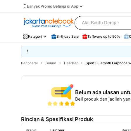
Banyak Promo Belanja di App
Kategori
Birthday Sale
Taffware up to 50%
O
Birthday Sale
Taffware up to 50%
O
Lainnya
Peripheral
Sound
Headset
Sport Bluetooth Earphone 
Belum ada ulasan untu
Beli produk dan jadilah y
Rincian & Spesifikasi Produk
Brand
Lainnya
Bera