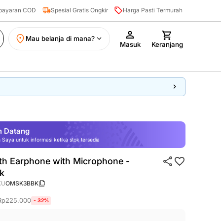
mbayaran COD
Spesial Gratis Ongkir
Harga Pasti Termurah
mbayaran COD
Spesial Gratis Ongkir
Harga Pasti Termurah
Mau belanja di mana?
Masuk
Keranjang
n Datang
Saya untuk informasi ketika stok tersedia
th Earphone with Microphone -
k
KU
OMSK3BBK
Rp
225.000
-
32
%