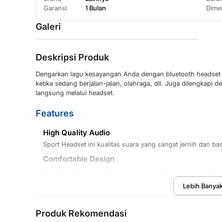
Garansi
1 Bulan
Dime
Galeri
Deskripsi Produk
Dengarkan lagu kesayangan Anda dengan bluetooth headset 
ketika sedang berjalan-jalan, olahraga, dll. Juga dilengkapi
langsung melalui headset.
Features
High Quality Audio
Sport Headset ini kualitas suara yang sangat jernih dan ba
Comfortable Design
Sport Headset memiliki design yang kecil dan ringan seh
jangka waktu lama. Cocok digunakan untuk berolah raga sepe
Lebih Banya
Clear Microphone
Microphone memiliki fungsi noise reduction yang membuat 
Produk Rekomendasi
menggangu dari luar.