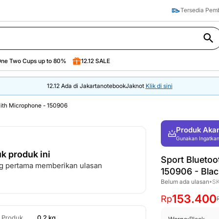
Tersedia Pe
Tersedia Pe
Lainnya
ne Two Cups up to 80%
12.12 SALE
ne Two Cups up to 80%
12.12 SALE
12.12 Ada di JakartanotebookJaknot
Klik di sini
with Microphone - 150906
Produk Aka
Gunakan Ingatkan 
k produk ini
Sport Bluetoo
ang pertama memberikan ulasan
150906
-
Blac
Belum ada ulasan
S
•
153.400
Rp
t Produk
0.2 kg
Warna:
Black