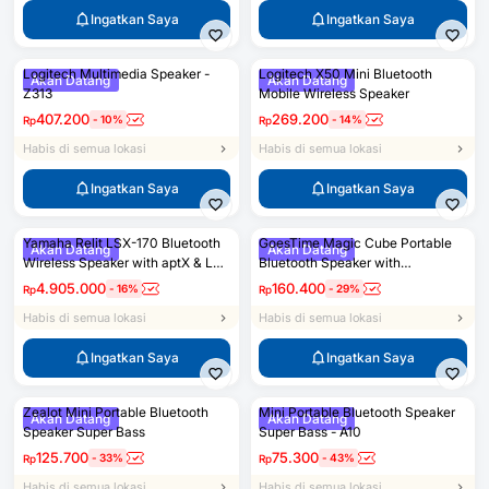
Ingatkan Saya
Ingatkan Saya
Logitech Multimedia Speaker -
Logitech X50 Mini Bluetooth
Akan Datang
Akan Datang
Z313
Mobile Wireless Speaker
407.200
269.200
-
10
%
-
14
%
Rp
Rp
Habis di semua lokasi
Habis di semua lokasi
Ingatkan Saya
Ingatkan Saya
Yamaha Relit LSX-170 Bluetooth
GoesTime Magic Cube Portable
Akan Datang
Akan Datang
Wireless Speaker with aptX & LED
Bluetooth Speaker with
Lightning
Handsfree Function
4.905.000
160.400
-
16
%
-
29
%
Rp
Rp
Habis di semua lokasi
Habis di semua lokasi
Ingatkan Saya
Ingatkan Saya
Zealot Mini Portable Bluetooth
Mini Portable Bluetooth Speaker
Akan Datang
Akan Datang
Speaker Super Bass
Super Bass - A10
125.700
75.300
-
33
%
-
43
%
Rp
Rp
Habis di semua lokasi
Habis di semua lokasi