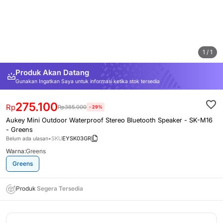
1 / 1
Produk Akan Datang
Gunakan Ingatkan Saya untuk informasi ketika stok tersedia
275.100
Rp
Rp
385.000
-
29
%
Aukey Mini Outdoor Waterproof Stereo Bluetooth Speaker - SK-M16
-
Greens
SKU
EYSK03GR
Belum ada ulasan
•
Warna:
Greens
Greens
Produk
Segera Tersedia