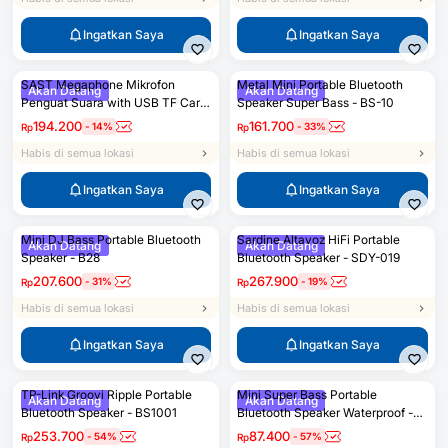
Ingatkan Saya
Ingatkan Saya
SAST Megaphone Mikrofon
Metal Mini Portable Bluetooth
Akan Datang
Akan Datang
Penguat Suara with USB TF Card
Speaker Super Bass - BS-10
FM Radio - N-202
194.200
161.700
-
14
%
-
33
%
Rp
Rp
Habis di semua lokasi
Habis di semua lokasi
Ingatkan Saya
Ingatkan Saya
Mini DJ Bass Portable Bluetooth
Sardine Altavoz HiFi Portable
Akan Datang
Akan Datang
Speaker - B28
Bluetooth Speaker - SDY-019
207.600
267.900
-
31
%
-
19
%
Rp
Rp
Habis di semua lokasi
Habis di semua lokasi
Ingatkan Saya
Ingatkan Saya
TP-Link Groovi Ripple Portable
Mini Super Bass Portable
Akan Datang
Akan Datang
Bluetooth Speaker - BS1001
Bluetooth Speaker Waterproof -
S1
253.700
87.400
-
54
%
-
57
%
Rp
Rp