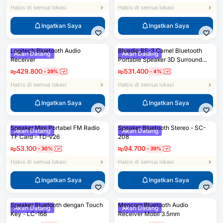
Habis di semua lokasi
Habis di semua lokasi
Ingatkan Saya
Ingatkan Saya
Logitech Bluetooth Audio
Bluedio BS-3 Camel Bluetooth
Akan Datang
Akan Datang
Receiver
Portable Speaker 3D Surround
Effect
429.800
531.400
-
29
%
-
4
%
Rp
Rp
Habis di semua lokasi
Habis di semua lokasi
Ingatkan Saya
Ingatkan Saya
Speaker Mini Portabel FM Radio
Speaker Bluetooth Stereo - SC-
Akan Datang
Akan Datang
TF Card - TD-V26
208
53.100
94.700
-
30
%
-
39
%
Rp
Rp
Habis di semua lokasi
Habis di semua lokasi
Ingatkan Saya
Ingatkan Saya
Speaker Bluetooth dengan Touch
Mencom Bluetooth Audio
Akan Datang
Akan Datang
Key - LC-168
Receiver Mobil 3.5mm