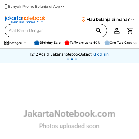
Banyak Promo Belanja di App
Mau belanja di mana?
Birthday Sale
Taffware up to 50%
One Two Cups up 
Kategori
12.12 Ada di JakartanotebookJaknot
Klik di sini
•
•
•