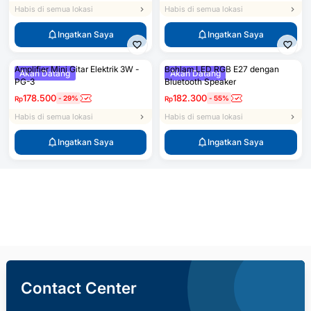
Habis di semua lokasi
Habis di semua lokasi
Ingatkan Saya
Ingatkan Saya
Amplifier Mini Gitar Elektrik 3W -
Bohlam LED RGB E27 dengan
Akan Datang
Akan Datang
PG-3
Bluetooth Speaker
178.500
182.300
-
29
%
-
55
%
Rp
Rp
Habis di semua lokasi
Habis di semua lokasi
Ingatkan Saya
Ingatkan Saya
Ingatkan Saya
Contact Center