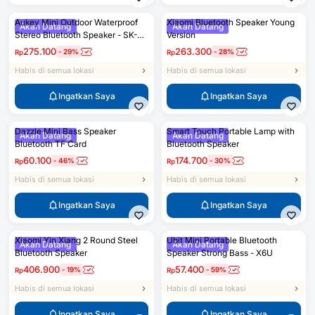
YouTube tersebut.
Aukey Mini Outdoor Waterproof
Xiaomi Bluetooth Speaker Young
Akan Datang
Akan Datang
Stereo Bluetooth Speaker - SK-
Version
M16
275.100
263.300
-
29
%
-
28
%
Rp
Rp
Habis di semua lokasi
Habis di semua lokasi
Ingatkan Saya
Ingatkan Saya
Dazzle Mini Bass Speaker
Smart Touch Portable Lamp with
Akan Datang
Akan Datang
Bluetooth TF Card
Bluetooth Speaker
60.100
174.700
-
46
%
-
30
%
Rp
Rp
Habis di semua lokasi
Habis di semua lokasi
Ingatkan Saya
Ingatkan Saya
Xiaomi Yin Xiang 2 Round Steel
Ubit Mini Portable Bluetooth
Akan Datang
Akan Datang
Bluetooth Speaker
Speaker Strong Bass - X6U
406.900
57.400
-
19
%
-
59
%
Rp
Rp
Habis di semua lokasi
Habis di semua lokasi
Ingatkan Saya
Ingatkan Saya