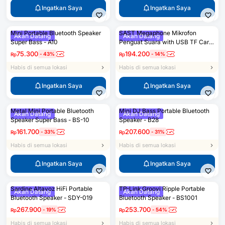
Ingatkan Saya
Ingatkan Saya
Mini Portable Bluetooth Speaker
SAST Megaphone Mikrofon
Akan Datang
Akan Datang
Super Bass - A10
Penguat Suara with USB TF Card
FM Radio - N-202
75.300
194.200
-
43
%
-
14
%
Rp
Rp
Habis di semua lokasi
Habis di semua lokasi
Ingatkan Saya
Ingatkan Saya
Metal Mini Portable Bluetooth
Mini DJ Bass Portable Bluetooth
Akan Datang
Akan Datang
Speaker Super Bass - BS-10
Speaker - B28
161.700
207.600
-
33
%
-
31
%
Rp
Rp
Habis di semua lokasi
Habis di semua lokasi
Ingatkan Saya
Ingatkan Saya
Sardine Altavoz HiFi Portable
TP-Link Groovi Ripple Portable
Akan Datang
Akan Datang
Bluetooth Speaker - SDY-019
Bluetooth Speaker - BS1001
267.900
253.700
-
19
%
-
54
%
Rp
Rp
Habis di semua lokasi
Habis di semua lokasi