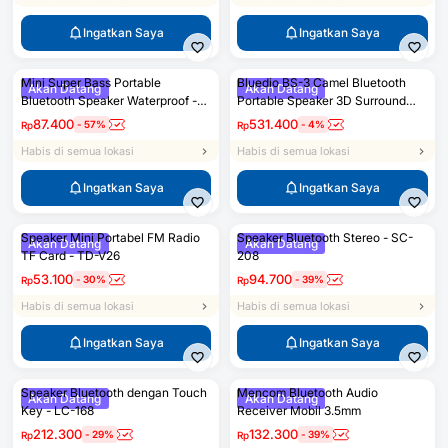
Ingatkan Saya
Ingatkan Saya
Mini Super Bass Portable
Bluedio BS-3 Camel Bluetooth
Akan Datang
Akan Datang
Bluetooth Speaker Waterproof -
Portable Speaker 3D Surround
S1
Effect
87.400
531.400
-
57
%
-
4
%
Rp
Rp
Habis di semua lokasi
Habis di semua lokasi
Ingatkan Saya
Ingatkan Saya
Speaker Mini Portabel FM Radio
Speaker Bluetooth Stereo - SC-
Akan Datang
Akan Datang
TF Card - TD-V26
208
53.100
94.700
-
30
%
-
39
%
Rp
Rp
Habis di semua lokasi
Habis di semua lokasi
Ingatkan Saya
Ingatkan Saya
Speaker Bluetooth dengan Touch
Mencom Bluetooth Audio
Akan Datang
Akan Datang
Key - LC-168
Receiver Mobil 3.5mm
212.300
132.300
-
29
%
-
39
%
Rp
Rp