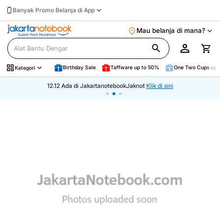
Banyak Promo Belanja di App
Mau belanja di mana?
Birthday Sale
Taffware up to 50%
One Two Cups up 
Kategori
12.12 Ada di JakartanotebookJaknot
Klik di sini
•
•
•