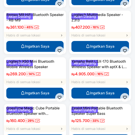
Remax M9 HiFi Bluetooth Speaker
Logitech Multimedia Speaker -
Akan Datang
Akan Datang
- RB-M9
Z313
361.100
407.200
-
45
%
-
10
%
Rp
Rp
Habis di semua lokasi
Habis di semua lokasi
Ingatkan Saya
Ingatkan Saya
Logitech X50 Mini Bluetooth
Yamaha Relit LSX-170 Bluetooth
Akan Datang
Akan Datang
Mobile Wireless Speaker
Wireless Speaker with aptX & LED
Lightning
269.200
4.905.000
-
14
%
-
16
%
Rp
Rp
Habis di semua lokasi
Habis di semua lokasi
Ingatkan Saya
Ingatkan Saya
GoesTime Magic Cube Portable
Zealot Mini Portable Bluetooth
Akan Datang
Akan Datang
Bluetooth Speaker with
Speaker Super Bass
Handsfree Function
160.400
125.700
-
29
%
-
33
%
Rp
Rp
Habis di semua lokasi
Habis di semua lokasi